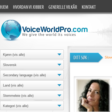
HJEM
HVORDAN VI JOBBER
GENERELLE VILKÅR
KONTAKT
Kjønn (vis alle)
DITT SØK :
Slov
Slovensk
Secondary language (vis alle)
Land (vis alle)
Stemmeleie (vis alle)
Kategori (vis alle)