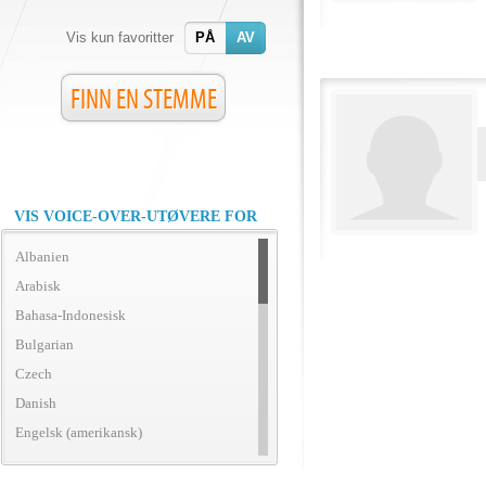
Vis kun favoritter
PÅ
AV
FINN EN STEMME
VIS VOICE-OVER-UTØVERE FOR
Albanien
Arabisk
Bahasa-Indonesisk
Bulgarian
Czech
Danish
Engelsk (amerikansk)
Engelsk (britisk)