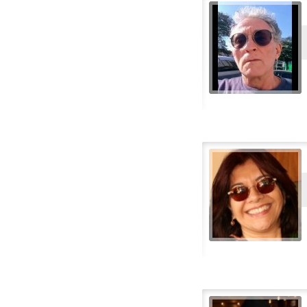
Kinesisk-Mandarin
Koreanske
Kroatisk
Litauisk
Malay
Nederlandsk
Norsk
Norsk (Trans / nøytral)
Polsk
Portugisisk
Portugisisk-Brasilianske
Rumensk
Russisk
Serbisk
Slovakisk
Slovensk
Spansk (Kastiljansk)