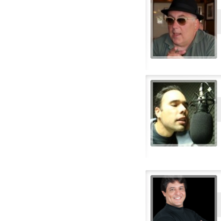
Spansk-Latin
Spansk-Meksikanske
Swedish
Thai
Turkish
Tysk
Ungarsk
Vietnamesisk