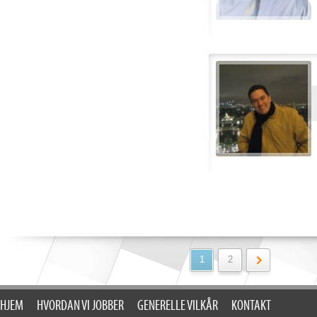
1
2
HJEM
HVORDAN VI JOBBER
GENERELLE VILKÅR
KONTAKT