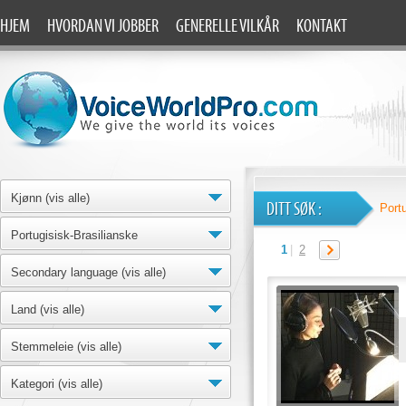
HJEM
HVORDAN VI JOBBER
GENERELLE VILKÅR
KONTAKT
Kjønn (vis alle)
DITT SØK :
Port
Portugisisk-Brasilianske
1
|
2
Secondary language (vis alle)
Land (vis alle)
Stemmeleie (vis alle)
Kategori (vis alle)