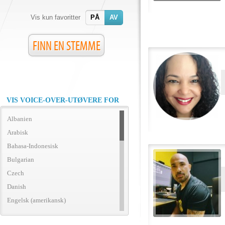
Vis kun favoritter
PÅ
AV
FINN EN STEMME
VIS VOICE-OVER-UTØVERE FOR
Albanien
Arabisk
Bahasa-Indonesisk
Bulgarian
Czech
Danish
Engelsk (amerikansk)
Engelsk (britisk)