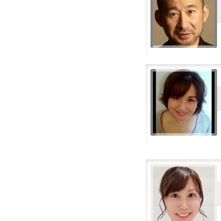
Spansk-Latin
Spansk-Meksikanske
Swedish
Thai
Turkish
Tysk
Ungarsk
Vietnamesisk