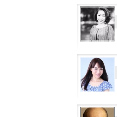
Kinesisk-Mandarin
Koreanske
Kroatisk
Litauisk
Malay
Nederlandsk
Norsk
Norsk (Trans / nøytral)
Polsk
Portugisisk
Portugisisk-Brasilianske
Rumensk
Russisk
Serbisk
Slovakisk
Slovensk
Spansk (Kastiljansk)