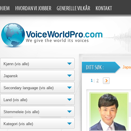
HJEM
HVORDAN VI JOBBER
GENERELLE VILKÅR
KONTAKT
Kjønn (vis alle)
DITT SØK :
Japa
Japansk
1
|
2
Secondary language (vis alle)
Land (vis alle)
Stemmeleie (vis alle)
Kategori (vis alle)