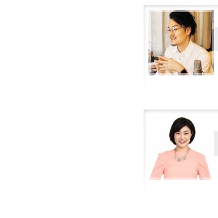
English (afrikansk)
English (Australia)
English (Canada)
English (irsk)
English (Karibia)
English (New Zealand)
Finsk
Flamsk
Fransk
Fransk-Kanadisk
Gresk
Hebraisk
Hindi
Islandsk
Italiensk
Japansk
Kinesisk-kantonesisk