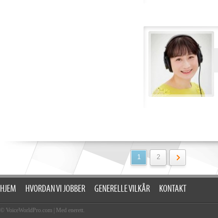
1
2
HJEM
HVORDAN VI JOBBER
GENERELLE VILKÅR
KONTAKT
© VoiceWorldPro.com
|
Med enerett.