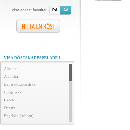
Visa endast favoriter
PÅ
AV
HITTA EN RÖST
VISA RÖSTSKÅDESPELARE I
Albanien
Arabiska
Bahasa-Indonesiska
Bulgariska
Czech
Danska
Engelska (African)
Engelska (amerikansk)